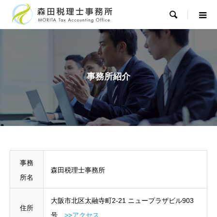

事務所紹介
事務
森田税理士事務所
所名
大阪市北区太融寺町2-21 ニュープラザビル903
住所
号
>>アクセス